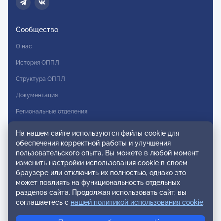
Сообщество
О нас
История ОППЛ
Структура ОППЛ
Документация
Региональные отделения
Комитеты
На нашем сайте используются файлы cookie для
обеспечения корректной работы и улучшения
Модальности
пользовательского опыта. Вы можете в любой момент
Вступление в ОППЛ
изменить настройки использования cookie в своем
браузере или отключить их полностью, однако это
Реестры
может повлиять на функциональность отдельных
разделов сайта. Продолжая использовать сайт, вы
Реестр наблюдательных членов
соглашаетесь с
нашей политикой использования cookie
.
Реестр консультативных членов