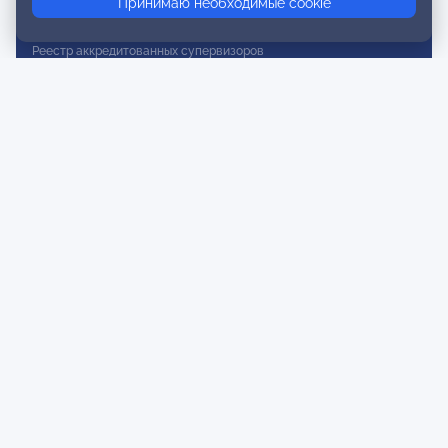
Принимаю необходимые cookie
Реестр действительных членов
Реестр аккредитованных супервизоров
Реестр СРО
Сертификация
Сертификация тренеров и преподавателей
Экспертиза и регистрация авторских продуктов
Мероприятия лиги
Календарь событий
Субботние конференции
Фотогалерея
Новости
Публикации