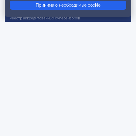
Принимаю необходимые cookie
Реестр действительных членов
Реестр аккредитованных супервизоров
Реестр СРО
Сертификация
Сертификация тренеров и преподавателей
Экспертиза и регистрация авторских продуктов
Мероприятия лиги
Календарь событий
Субботние конференции
Фотогалерея
Новости
Публикации