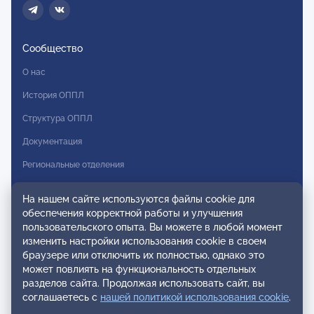
Сообщество
О нас
История ОППЛ
Структура ОППЛ
Документация
Региональные отделения
Комитеты
На нашем сайте используются файлы cookie для
Модальности
обеспечения корректной работы и улучшения
пользовательского опыта. Вы можете в любой момент
Вступление в ОППЛ
изменить настройки использования cookie в своем
браузере или отключить их полностью, однако это
Реестры
может повлиять на функциональность отдельных
разделов сайта. Продолжая использовать сайт, вы
Реестр наблюдательных членов
соглашаетесь с
нашей политикой использования cookie
.
Реестр консультативных членов