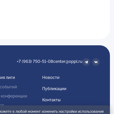
+7 (963) 750-51-08
center@oppl.ru
ия лиги
Новости
 событий
Публикации
 конференции
Контакты
ея
Для спонсоров и партнеров
 можете в любой момент изменить настройки использования