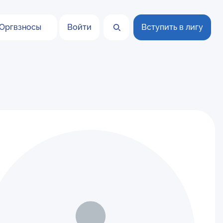
Оргвзносы
Войти
Вступить в лигу