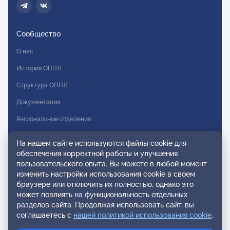
Сообщество
О нас
История ОППЛ
Структура ОППЛ
Документация
Региональные отделения
Комитеты
На нашем сайте используются файлы cookie для
Модальности
обеспечения корректной работы и улучшения
пользовательского опыта. Вы можете в любой момент
Вступление в ОППЛ
изменить настройки использования cookie в своем
браузере или отключить их полностью, однако это
Реестры
может повлиять на функциональность отдельных
разделов сайта. Продолжая использовать сайт, вы
Реестр наблюдательных членов
соглашаетесь с
нашей политикой использования cookie
.
Реестр консультативных членов