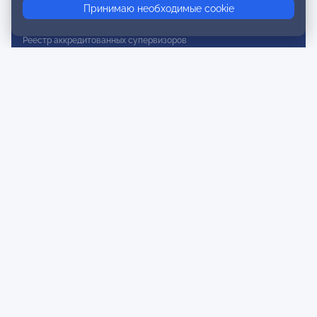
Принимаю необходимые cookie
Реестр действительных членов
Реестр аккредитованных супервизоров
Реестр СРО
Сертификация
Сертификация тренеров и преподавателей
Экспертиза и регистрация авторских продуктов
Мероприятия лиги
Календарь событий
Субботние конференции
Фотогалерея
Новости
Публикации