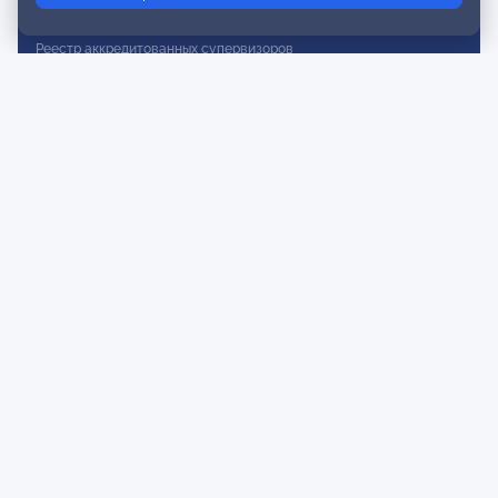
Реестр действительных членов
Реестр аккредитованных супервизоров
Реестр СРО
Сертификация
Сертификация тренеров и преподавателей
Экспертиза и регистрация авторских продуктов
Мероприятия лиги
Календарь событий
Субботние конференции
Фотогалерея
Новости
Публикации