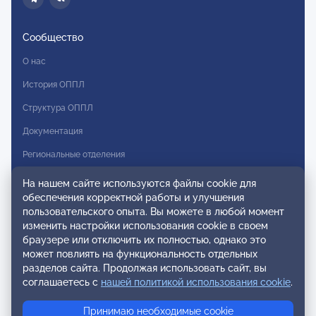
Сообщество
О нас
История ОППЛ
Структура ОППЛ
Документация
Региональные отделения
Комитеты
На нашем сайте используются файлы cookie для
обеспечения корректной работы и улучшения
Модальности
пользовательского опыта. Вы можете в любой момент
Вступление в ОППЛ
изменить настройки использования cookie в своем
браузере или отключить их полностью, однако это
Реестры
может повлиять на функциональность отдельных
разделов сайта. Продолжая использовать сайт, вы
Реестр наблюдательных членов
соглашаетесь с
нашей политикой использования cookie
.
Реестр консультативных членов
Принимаю необходимые cookie