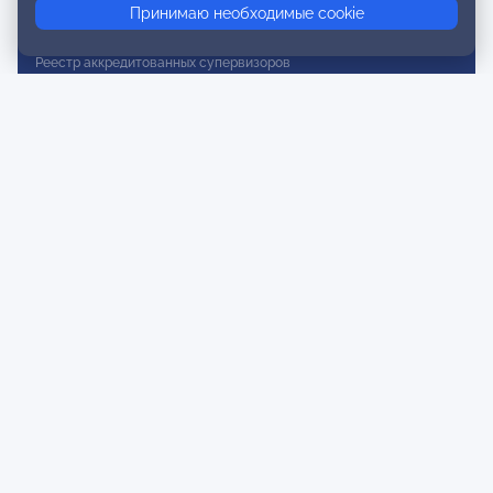
Принимаю необходимые cookie
Реестр действительных членов
Реестр аккредитованных супервизоров
Реестр СРО
Сертификация
Сертификация тренеров и преподавателей
Экспертиза и регистрация авторских продуктов
Мероприятия лиги
Календарь событий
Субботние конференции
Фотогалерея
Новости
Публикации