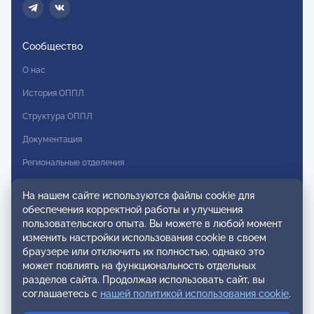
Сообщество
О нас
История ОППЛ
Структура ОППЛ
Документация
Региональные отделения
Комитеты
На нашем сайте используются файлы cookie для
Модальности
обеспечения корректной работы и улучшения
пользовательского опыта. Вы можете в любой момент
Вступление в ОППЛ
изменить настройки использования cookie в своем
браузере или отключить их полностью, однако это
Реестры
может повлиять на функциональность отдельных
разделов сайта. Продолжая использовать сайт, вы
Реестр наблюдательных членов
соглашаетесь с
нашей политикой использования cookie
.
Реестр консультативных членов