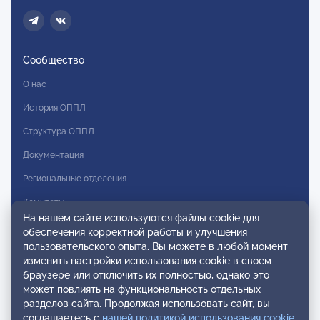
Сообщество
О нас
История ОППЛ
Структура ОППЛ
Документация
Региональные отделения
Комитеты
На нашем сайте используются файлы cookie для
Модальности
обеспечения корректной работы и улучшения
пользовательского опыта. Вы можете в любой момент
Вступление в ОППЛ
изменить настройки использования cookie в своем
браузере или отключить их полностью, однако это
Реестры
может повлиять на функциональность отдельных
разделов сайта. Продолжая использовать сайт, вы
Реестр наблюдательных членов
соглашаетесь с
нашей политикой использования cookie
.