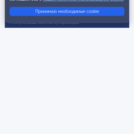
Реестр консультативных членов
Принимаю необходимые cookie
Реестр действительных членов
Реестр аккредитованных супервизоров
Реестр СРО
Сертификация
Сертификация тренеров и преподавателей
Экспертиза и регистрация авторских продуктов
Мероприятия лиги
Календарь событий
Субботние конференции
Фотогалерея
Новости
Публикации