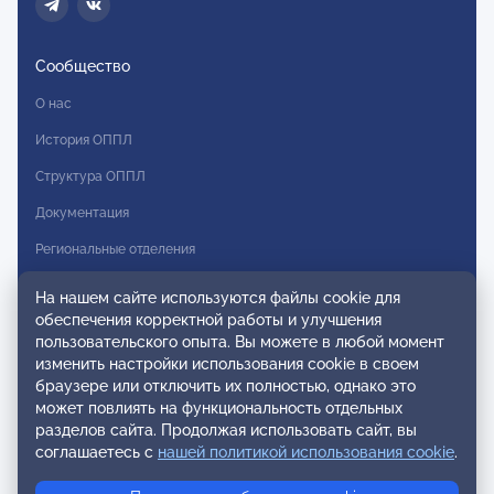
Сообщество
О нас
История ОППЛ
Структура ОППЛ
Документация
Региональные отделения
Комитеты
На нашем сайте используются файлы cookie для
обеспечения корректной работы и улучшения
Модальности
пользовательского опыта. Вы можете в любой момент
Вступление в ОППЛ
изменить настройки использования cookie в своем
браузере или отключить их полностью, однако это
Реестры
может повлиять на функциональность отдельных
разделов сайта. Продолжая использовать сайт, вы
Реестр наблюдательных членов
соглашаетесь с
нашей политикой использования cookie
.
Реестр консультативных членов