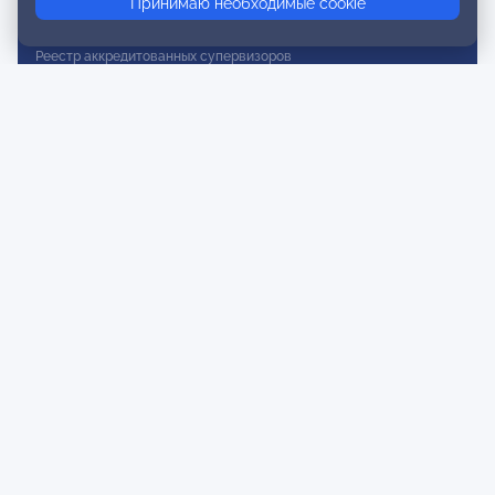
Принимаю необходимые cookie
Реестр действительных членов
Реестр аккредитованных супервизоров
Реестр СРО
Сертификация
Сертификация тренеров и преподавателей
Экспертиза и регистрация авторских продуктов
Мероприятия лиги
Календарь событий
Субботние конференции
Фотогалерея
Новости
Публикации