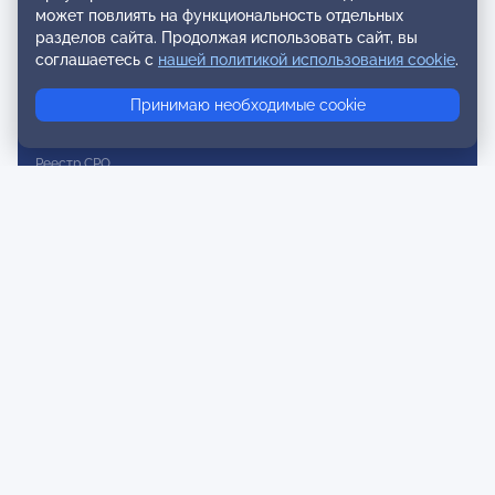
может повлиять на функциональность отдельных
Реестр наблюдательных членов
разделов сайта. Продолжая использовать сайт, вы
Реестр консультативных членов
соглашаетесь с
нашей политикой использования cookie
.
Реестр действительных членов
Принимаю необходимые cookie
Реестр аккредитованных супервизоров
Реестр СРО
Сертификация
Сертификация тренеров и преподавателей
Экспертиза и регистрация авторских продуктов
Мероприятия лиги
Календарь событий
Субботние конференции
Фотогалерея
Новости