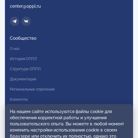
center@oppl.ru
Сообщество
О нас
История ОППЛ
Структура ОППЛ
Документация
Региональные отделения
Комитеты
Модальности
На нашем сайте используются файлы cookie для
обеспечения корректной работы и улучшения
Вступление в ОППЛ
пользовательского опыта. Вы можете в любой момент
изменить настройки использования cookie в своем
Реестры
браузере или отключить их полностью, однако это