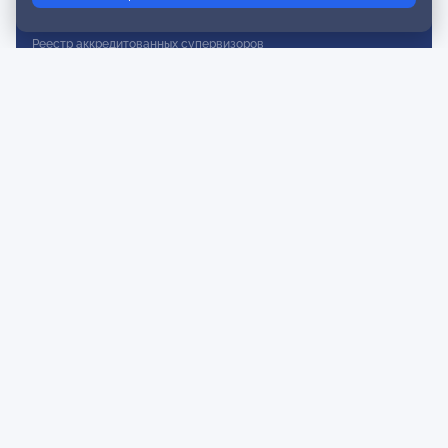
Реестр действительных членов
Реестр аккредитованных супервизоров
Реестр СРО
Сертификация
Сертификация тренеров и преподавателей
Экспертиза и регистрация авторских продуктов
Мероприятия лиги
Календарь событий
Субботние конференции
Фотогалерея
Новости
Публикации