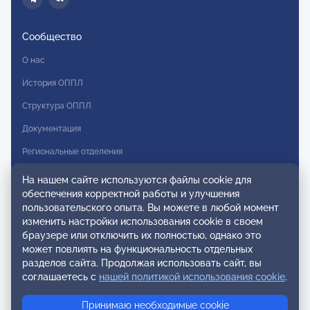
Сообщество
О нас
История ОППЛ
Структура ОППЛ
Документация
Региональные отделения
Комитеты
На нашем сайте используются файлы cookie для
обеспечения корректной работы и улучшения
Модальности
пользовательского опыта. Вы можете в любой момент
Вступление в ОППЛ
изменить настройки использования cookie в своем
браузере или отключить их полностью, однако это
Реестры
может повлиять на функциональность отдельных
разделов сайта. Продолжая использовать сайт, вы
Реестр наблюдательных членов
соглашаетесь с
нашей политикой использования cookie
.
Реестр консультативных членов
Принимаю необходимые cookie