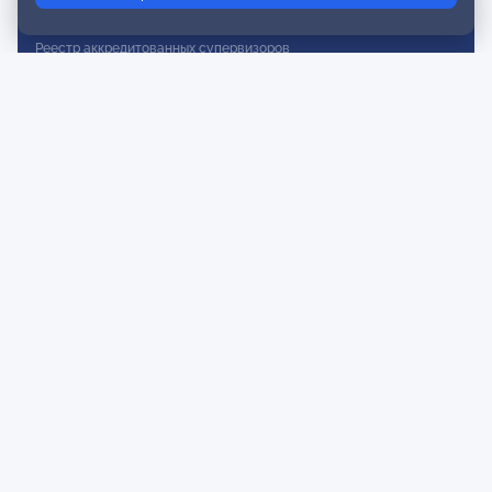
Реестр действительных членов
Реестр аккредитованных супервизоров
Реестр СРО
Сертификация
Сертификация тренеров и преподавателей
Экспертиза и регистрация авторских продуктов
Мероприятия лиги
Календарь событий
Субботние конференции
Фотогалерея
Новости
Публикации