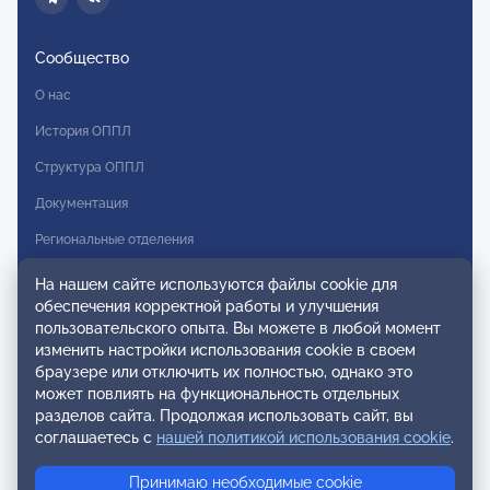
Сообщество
О нас
История ОППЛ
Структура ОППЛ
Документация
Региональные отделения
Комитеты
На нашем сайте используются файлы cookie для
обеспечения корректной работы и улучшения
Модальности
пользовательского опыта. Вы можете в любой момент
Вступление в ОППЛ
изменить настройки использования cookie в своем
браузере или отключить их полностью, однако это
Реестры
может повлиять на функциональность отдельных
разделов сайта. Продолжая использовать сайт, вы
Реестр наблюдательных членов
соглашаетесь с
нашей политикой использования cookie
.
Реестр консультативных членов
Принимаю необходимые cookie