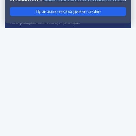
Реестр консультативных членов
Принимаю необходимые cookie
Реестр действительных членов
Реестр аккредитованных супервизоров
Реестр СРО
Сертификация
Сертификация тренеров и преподавателей
Экспертиза и регистрация авторских продуктов
Мероприятия лиги
Календарь событий
Субботние конференции
Фотогалерея
Новости
Публикации