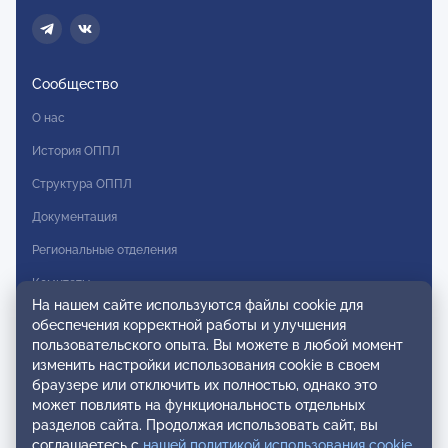
Сообщество
О нас
История ОППЛ
Структура ОППЛ
Документация
Региональные отделения
Комитеты
На нашем сайте используются файлы cookie для
Модальности
обеспечения корректной работы и улучшения
пользовательского опыта. Вы можете в любой момент
Вступление в ОППЛ
изменить настройки использования cookie в своем
браузере или отключить их полностью, однако это
Реестры
может повлиять на функциональность отдельных
разделов сайта. Продолжая использовать сайт, вы
Реестр наблюдательных членов
соглашаетесь с
нашей политикой использования cookie
.