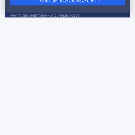
Принимаю необходимые cookie
Реестр действительных членов
Реестр аккредитованных супервизоров
Реестр СРО
Сертификация
Сертификация тренеров и преподавателей
Экспертиза и регистрация авторских продуктов
Мероприятия лиги
Календарь событий
Субботние конференции
Фотогалерея
Новости
Публикации