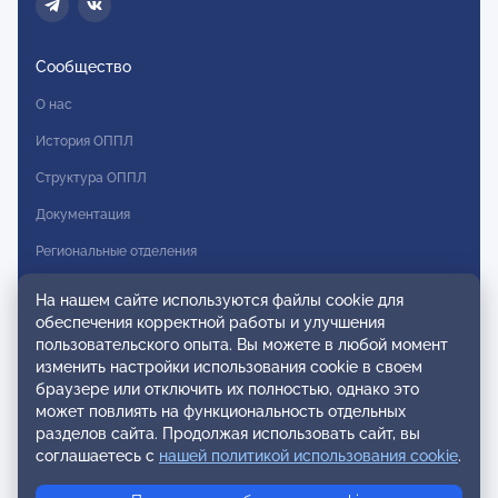
Сообщество
О нас
История ОППЛ
Структура ОППЛ
Документация
Региональные отделения
Комитеты
На нашем сайте используются файлы cookie для
обеспечения корректной работы и улучшения
Модальности
пользовательского опыта. Вы можете в любой момент
Вступление в ОППЛ
изменить настройки использования cookie в своем
браузере или отключить их полностью, однако это
Реестры
может повлиять на функциональность отдельных
разделов сайта. Продолжая использовать сайт, вы
Реестр наблюдательных членов
соглашаетесь с
нашей политикой использования cookie
.
Реестр консультативных членов