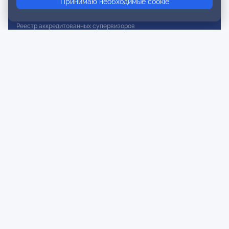
Принимаю необходимые cookie
Реестр действительных членов
Реестр аккредитованных супервизоров
Реестр СРО
Сертификация
Сертификация тренеров и преподавателей
Экспертиза и регистрация авторских продуктов
Мероприятия лиги
Календарь событий
Субботние конференции
Фотогалерея
Новости
Публикации