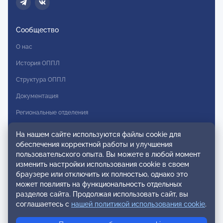
Сообщество
О нас
История ОППЛ
Структура ОППЛ
Документация
Региональные отделения
Комитеты
На нашем сайте используются файлы cookie для
обеспечения корректной работы и улучшения
Модальности
пользовательского опыта. Вы можете в любой момент
Вступление в ОППЛ
изменить настройки использования cookie в своем
браузере или отключить их полностью, однако это
Реестры
может повлиять на функциональность отдельных
разделов сайта. Продолжая использовать сайт, вы
Реестр наблюдательных членов
соглашаетесь с
нашей политикой использования cookie
.
Реестр консультативных членов