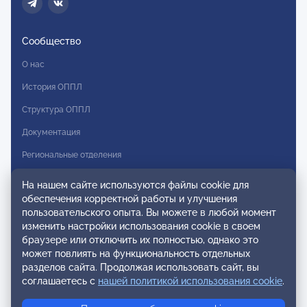
Сообщество
О нас
История ОППЛ
Структура ОППЛ
Документация
Региональные отделения
Комитеты
На нашем сайте используются файлы cookie для
обеспечения корректной работы и улучшения
Модальности
пользовательского опыта. Вы можете в любой момент
Вступление в ОППЛ
изменить настройки использования cookie в своем
браузере или отключить их полностью, однако это
Реестры
может повлиять на функциональность отдельных
разделов сайта. Продолжая использовать сайт, вы
Реестр наблюдательных членов
соглашаетесь с
нашей политикой использования cookie
.
Реестр консультативных членов