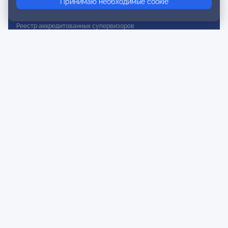
Принимаю необходимые cookie
Реестр действительных членов
Реестр аккредитованных супервизоров
Реестр СРО
Сертификация
Сертификация тренеров и преподавателей
Экспертиза и регистрация авторских продуктов
Мероприятия лиги
Календарь событий
Субботние конференции
Фотогалерея
Новости
Публикации