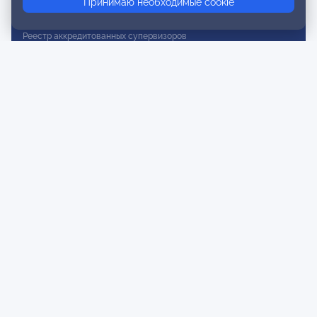
Принимаю необходимые cookie
Реестр действительных членов
Реестр аккредитованных супервизоров
Реестр СРО
Сертификация
Сертификация тренеров и преподавателей
Экспертиза и регистрация авторских продуктов
Мероприятия лиги
Календарь событий
Субботние конференции
Фотогалерея
Новости
Публикации