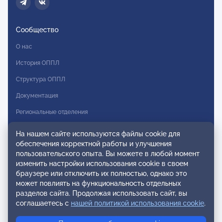
Сообщество
О нас
История ОППЛ
Структура ОППЛ
Документация
Региональные отделения
Комитеты
На нашем сайте используются файлы cookie для
обеспечения корректной работы и улучшения
Модальности
пользовательского опыта. Вы можете в любой момент
Вступление в ОППЛ
изменить настройки использования cookie в своем
браузере или отключить их полностью, однако это
Реестры
может повлиять на функциональность отдельных
разделов сайта. Продолжая использовать сайт, вы
Реестр наблюдательных членов
соглашаетесь с
нашей политикой использования cookie
.
Реестр консультативных членов