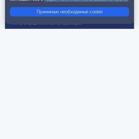
Реестр консультативных членов
Принимаю необходимые cookie
Реестр действительных членов
Реестр аккредитованных супервизоров
Реестр СРО
Сертификация
Сертификация тренеров и преподавателей
Экспертиза и регистрация авторских продуктов
Мероприятия лиги
Календарь событий
Субботние конференции
Фотогалерея
Новости
Публикации