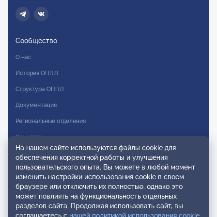
Сообщество
О нас
История ОППЛ
Структура ОППЛ
Документация
Региональные отделения
Комитеты
На нашем сайте используются файлы cookie для
Модальности
обеспечения корректной работы и улучшения
пользовательского опыта. Вы можете в любой момент
Вступление в ОППЛ
изменить настройки использования cookie в своем
браузере или отключить их полностью, однако это
Реестры
может повлиять на функциональность отдельных
разделов сайта. Продолжая использовать сайт, вы
Реестр наблюдательных членов
соглашаетесь с
нашей политикой использования cookie
.