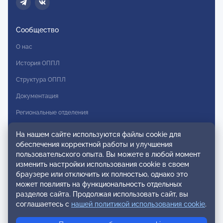
Сообщество
О нас
История ОППЛ
Структура ОППЛ
Документация
Региональные отделения
Комитеты
На нашем сайте используются файлы cookie для
обеспечения корректной работы и улучшения
Модальности
пользовательского опыта. Вы можете в любой момент
Вступление в ОППЛ
изменить настройки использования cookie в своем
браузере или отключить их полностью, однако это
Реестры
может повлиять на функциональность отдельных
разделов сайта. Продолжая использовать сайт, вы
Реестр наблюдательных членов
соглашаетесь с
нашей политикой использования cookie
.
Реестр консультативных членов