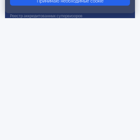
Принимаю необходимые cookie
Реестр действительных членов
Реестр аккредитованных супервизоров
Реестр СРО
Сертификация
Сертификация тренеров и преподавателей
Экспертиза и регистрация авторских продуктов
Мероприятия лиги
Календарь событий
Субботние конференции
Фотогалерея
Новости
Публикации