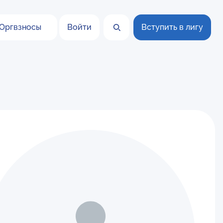
Оргвзносы
Войти
Вступить в лигу