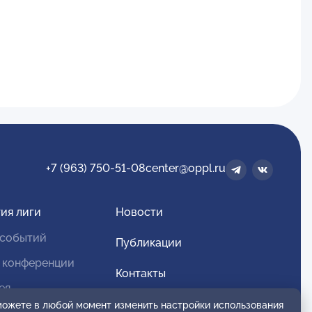
+7 (963) 750-51-08
center@oppl.ru
ия лиги
Новости
 событий
Публикации
 конференции
Контакты
ея
Для спонсоров и партнеров
 можете в любой момент изменить настройки использования