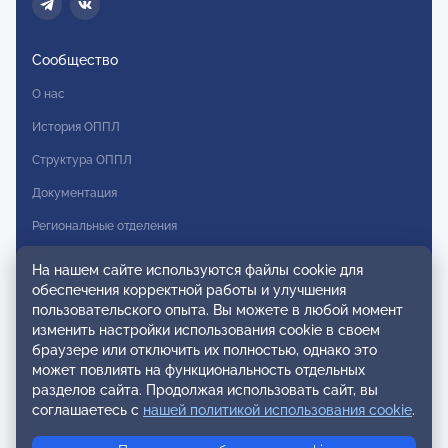
Сообщество
О нас
История ОППЛ
Структура ОППЛ
Документация
Региональные отделения
Комитеты
На нашем сайте используются файлы cookie для
обеспечения корректной работы и улучшения
Модальности
пользовательского опыта. Вы можете в любой момент
Вступление в ОППЛ
изменить настройки использования cookie в своем
браузере или отключить их полностью, однако это
Реестры
может повлиять на функциональность отдельных
разделов сайта. Продолжая использовать сайт, вы
Реестр наблюдательных членов
соглашаетесь с
нашей политикой использования cookie
.
Реестр консультативных членов