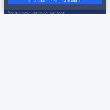
Принимаю необходимые cookie
Реестр действительных членов
Реестр аккредитованных супервизоров
Реестр СРО
Сертификация
Сертификация тренеров и преподавателей
Экспертиза и регистрация авторских продуктов
Мероприятия лиги
Календарь событий
Субботние конференции
Фотогалерея
Новости
Публикации