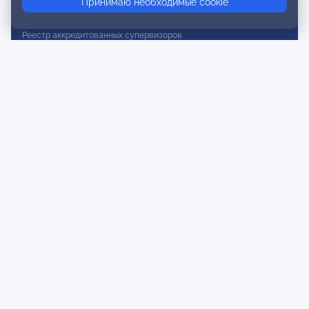
Принимаю необходимые cookie
Реестр действительных членов
Реестр аккредитованных супервизоров
Реестр СРО
Сертификация
Сертификация тренеров и преподавателей
Экспертиза и регистрация авторских продуктов
Мероприятия лиги
Календарь событий
Субботние конференции
Фотогалерея
Новости
Публикации