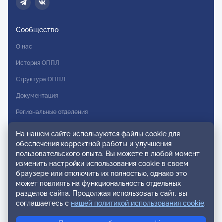
Сообщество
О нас
История ОППЛ
Структура ОППЛ
Документация
Региональные отделения
Комитеты
На нашем сайте используются файлы cookie для
обеспечения корректной работы и улучшения
Модальности
пользовательского опыта. Вы можете в любой момент
Вступление в ОППЛ
изменить настройки использования cookie в своем
браузере или отключить их полностью, однако это
Реестры
может повлиять на функциональность отдельных
разделов сайта. Продолжая использовать сайт, вы
Реестр наблюдательных членов
соглашаетесь с
нашей политикой использования cookie
.
Реестр консультативных членов