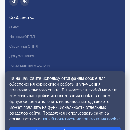
Сообщество
О нас
История ОППЛ
Структура ОППЛ
Документация
Региональные отделения
Комитеты
На нашем сайте используются файлы cookie для
обеспечения корректной работы и улучшения
Модальности
пользовательского опыта. Вы можете в любой момент
Вступление в ОППЛ
изменить настройки использования cookie в своем
браузере или отключить их полностью, однако это
Реестры
может повлиять на функциональность отдельных
разделов сайта. Продолжая использовать сайт, вы
Реестр наблюдательных членов
соглашаетесь с
нашей политикой использования cookie
.
Реестр консультативных членов