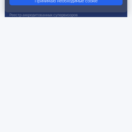
Принимаю необходимые cookie
Реестр действительных членов
Реестр аккредитованных супервизоров
Реестр СРО
Сертификация
Сертификация тренеров и преподавателей
Экспертиза и регистрация авторских продуктов
Мероприятия лиги
Календарь событий
Субботние конференции
Фотогалерея
Новости
Публикации