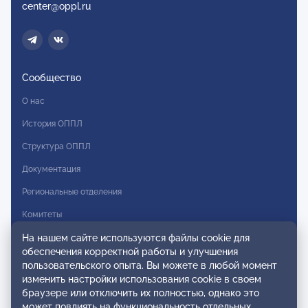
center@oppl.ru
Сообщество
О нас
История ОППЛ
Структура ОППЛ
Документация
Региональные отделения
Комитеты
Модальности
На нашем сайте используются файлы cookie для
обеспечения корректной работы и улучшения
Вступление в ОППЛ
пользовательского опыта. Вы можете в любой момент
изменить настройки использования cookie в своем
Реестры
браузере или отключить их полностью, однако это
может повлиять на функциональность отдельных