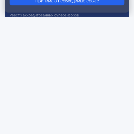
Принимаю необходимые cookie
Реестр действительных членов
Реестр аккредитованных супервизоров
Реестр СРО
Сертификация
Сертификация тренеров и преподавателей
Экспертиза и регистрация авторских продуктов
Мероприятия лиги
Календарь событий
Субботние конференции
Фотогалерея
Новости
Публикации