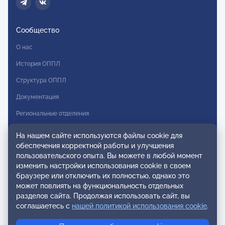
Сообщество
О нас
История ОППЛ
Структура ОППЛ
Документация
Региональные отделения
Комитеты
На нашем сайте используются файлы cookie для
обеспечения корректной работы и улучшения
Модальности
пользовательского опыта. Вы можете в любой момент
Вступление в ОППЛ
изменить настройки использования cookie в своем
браузере или отключить их полностью, однако это
Реестры
может повлиять на функциональность отдельных
разделов сайта. Продолжая использовать сайт, вы
Реестр наблюдательных членов
соглашаетесь с
нашей политикой использования cookie
.
Реестр консультативных членов