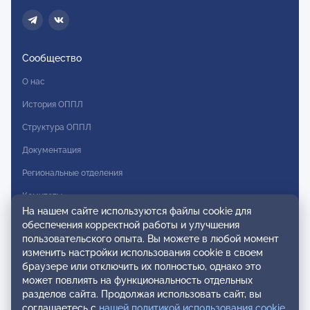
Сообщество
О нас
История ОППЛ
Структура ОППЛ
Документация
Региональные отделения
Комитеты
На нашем сайте используются файлы cookie для
Модальности
обеспечения корректной работы и улучшения
пользовательского опыта. Вы можете в любой момент
Вступление в ОППЛ
изменить настройки использования cookie в своем
браузере или отключить их полностью, однако это
Реестры
может повлиять на функциональность отдельных
разделов сайта. Продолжая использовать сайт, вы
Реестр наблюдательных членов
соглашаетесь с
нашей политикой использования cookie
.