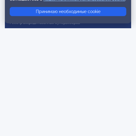
Реестр консультативных членов
Принимаю необходимые cookie
Реестр действительных членов
Реестр аккредитованных супервизоров
Реестр СРО
Сертификация
Сертификация тренеров и преподавателей
Экспертиза и регистрация авторских продуктов
Мероприятия лиги
Календарь событий
Субботние конференции
Фотогалерея
Новости
Публикации