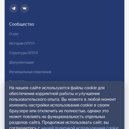
Сообщество
О нас
История ОППЛ
Структура ОППЛ
Документация
Региональные отделения
Комитеты
На нашем сайте используются файлы cookie для
Модальности
обеспечения корректной работы и улучшения
пользовательского опыта. Вы можете в любой момент
Вступление в ОППЛ
изменить настройки использования cookie в своем
браузере или отключить их полностью, однако это
Реестры
может повлиять на функциональность отдельных
разделов сайта. Продолжая использовать сайт, вы
Реестр наблюдательных членов
соглашаетесь с
нашей политикой использования cookie
.