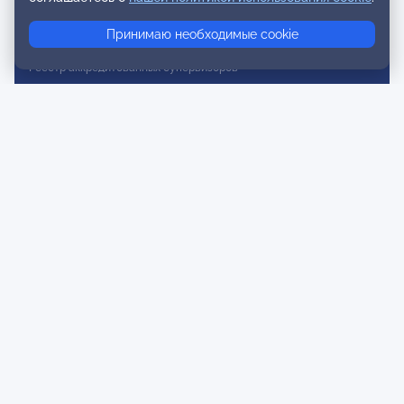
Реестр консультативных членов
Принимаю необходимые cookie
Реестр действительных членов
Реестр аккредитованных супервизоров
Реестр СРО
Сертификация
Сертификация тренеров и преподавателей
Экспертиза и регистрация авторских продуктов
Мероприятия лиги
Календарь событий
Субботние конференции
Фотогалерея
Новости
Публикации