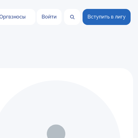
Оргвзносы
Войти
Вступить в лигу