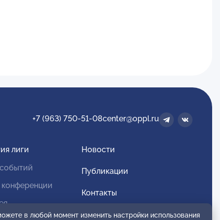
+7 (963) 750-51-08
center@oppl.ru
ия лиги
Новости
 событий
Публикации
 конференции
Контакты
ея
Для спонсоров и партнеров
 можете в любой момент изменить настройки использования