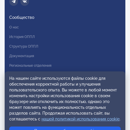
Сообщество
О нас
История ОППЛ
Структура ОППЛ
Документация
Региональные отделения
Комитеты
На нашем сайте используются файлы cookie для
обеспечения корректной работы и улучшения
Модальности
пользовательского опыта. Вы можете в любой момент
Вступление в ОППЛ
изменить настройки использования cookie в своем
браузере или отключить их полностью, однако это
Реестры
может повлиять на функциональность отдельных
разделов сайта. Продолжая использовать сайт, вы
Реестр наблюдательных членов
соглашаетесь с
нашей политикой использования cookie
.
Реестр консультативных членов