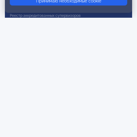
Принимаю необходимые cookie
Реестр действительных членов
Реестр аккредитованных супервизоров
Реестр СРО
Сертификация
Сертификация тренеров и преподавателей
Экспертиза и регистрация авторских продуктов
Мероприятия лиги
Календарь событий
Субботние конференции
Фотогалерея
Новости
Публикации