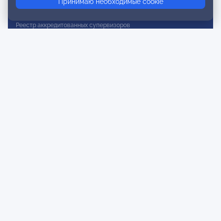
Принимаю необходимые cookie
Реестр действительных членов
Реестр аккредитованных супервизоров
Реестр СРО
Сертификация
Сертификация тренеров и преподавателей
Экспертиза и регистрация авторских продуктов
Мероприятия лиги
Календарь событий
Субботние конференции
Фотогалерея
Новости
Публикации