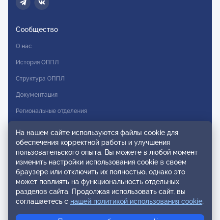
Сообщество
О нас
История ОППЛ
Структура ОППЛ
Документация
Региональные отделения
Комитеты
На нашем сайте используются файлы cookie для
обеспечения корректной работы и улучшения
Модальности
пользовательского опыта. Вы можете в любой момент
Вступление в ОППЛ
изменить настройки использования cookie в своем
браузере или отключить их полностью, однако это
Реестры
может повлиять на функциональность отдельных
разделов сайта. Продолжая использовать сайт, вы
Реестр наблюдательных членов
соглашаетесь с
нашей политикой использования cookie
.
Реестр консультативных членов