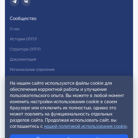
Сообщество
О нас
История ОППЛ
Структура ОППЛ
Документация
Региональные отделения
Комитеты
На нашем сайте используются файлы cookie для
обеспечения корректной работы и улучшения
Модальности
пользовательского опыта. Вы можете в любой момент
Вступление в ОППЛ
изменить настройки использования cookie в своем
браузере или отключить их полностью, однако это
Реестры
может повлиять на функциональность отдельных
разделов сайта. Продолжая использовать сайт, вы
Реестр наблюдательных членов
соглашаетесь с
нашей политикой использования cookie
.
Реестр консультативных членов