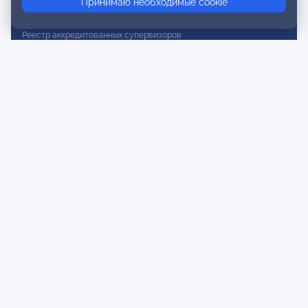
Принимаю необходимые cookie
Реестр действительных членов
Реестр аккредитованных супервизоров
Реестр СРО
Сертификация
Сертификация тренеров и преподавателей
Экспертиза и регистрация авторских продуктов
Мероприятия лиги
Календарь событий
Субботние конференции
Фотогалерея
Новости
Публикации