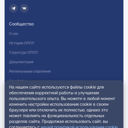
Сообщество
О нас
История ОППЛ
Структура ОППЛ
Документация
Региональные отделения
Комитеты
На нашем сайте используются файлы cookie для
Модальности
обеспечения корректной работы и улучшения
пользовательского опыта. Вы можете в любой момент
Вступление в ОППЛ
изменить настройки использования cookie в своем
браузере или отключить их полностью, однако это
Реестры
может повлиять на функциональность отдельных
разделов сайта. Продолжая использовать сайт, вы
Реестр наблюдательных членов
соглашаетесь с
нашей политикой использования cookie
.