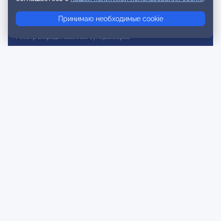
Реестр консультативных членов
Принимаю необходимые cookie
Реестр действительных членов
Реестр аккредитованных супервизоров
Реестр СРО
Сертификация
Сертификация тренеров и преподавателей
Экспертиза и регистрация авторских продуктов
Мероприятия лиги
Календарь событий
Субботние конференции
Фотогалерея
Новости
Публикации