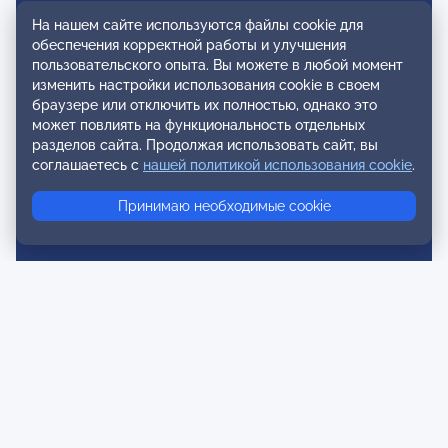
Вступление в ОППЛ
На нашем сайте используются файлы cookie для
обеспечения корректной работы и улучшения
Реестры
пользовательского опыта. Вы можете в любой момент
изменить настройки использования cookie в своем
Реестр наблюдательных членов
браузере или отключить их полностью, однако это
может повлиять на функциональность отдельных
Реестр консультативных членов
разделов сайта. Продолжая использовать сайт, вы
Реестр действительных членов
соглашаетесь с
нашей политикой использования cookie
.
Реестр аккредитованных супервизоров
Принимаю необходимые cookie
Реестр СРО
Сертификация
Сертификация тренеров и преподавателей
Экспертиза и регистрация авторских продуктов
Мероприятия лиги
Календарь событий
Субботние конференции