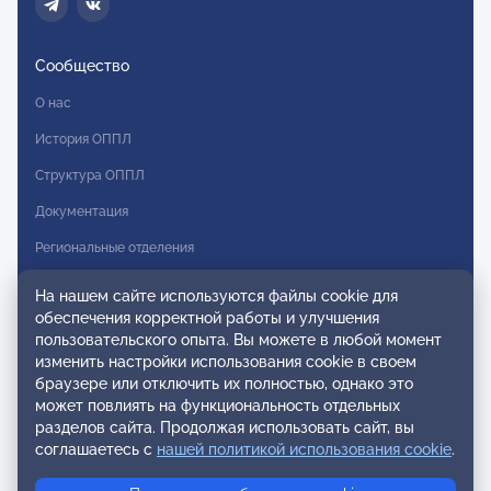
Сообщество
О нас
История ОППЛ
Структура ОППЛ
Документация
Региональные отделения
Комитеты
На нашем сайте используются файлы cookie для
обеспечения корректной работы и улучшения
Модальности
пользовательского опыта. Вы можете в любой момент
Вступление в ОППЛ
изменить настройки использования cookie в своем
браузере или отключить их полностью, однако это
Реестры
может повлиять на функциональность отдельных
разделов сайта. Продолжая использовать сайт, вы
Реестр наблюдательных членов
соглашаетесь с
нашей политикой использования cookie
.
Реестр консультативных членов