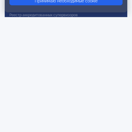
Принимаю необходимые cookie
Реестр действительных членов
Реестр аккредитованных супервизоров
Реестр СРО
Сертификация
Сертификация тренеров и преподавателей
Экспертиза и регистрация авторских продуктов
Мероприятия лиги
Календарь событий
Субботние конференции
Фотогалерея
Новости
Публикации