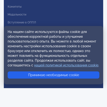
Комитеты
Модальности
Вступление в ОППЛ
На нашем сайте используются файлы cookie для
Реестры
обеспечения корректной работы и улучшения
Реестр наблюдательных членов
пользовательского опыта. Вы можете в любой момент
изменить настройки использования cookie в своем
Реестр консультативных членов
браузере или отключить их полностью, однако это
может повлиять на функциональность отдельных
Реестр действительных членов
разделов сайта. Продолжая использовать сайт, вы
Реестр аккредитованных супервизоров
соглашаетесь с
нашей политикой использования cookie
.
Реестр СРО
Принимаю необходимые cookie
Сертификация
Сертификация тренеров и преподавателей
Экспертиза и регистрация авторских продуктов