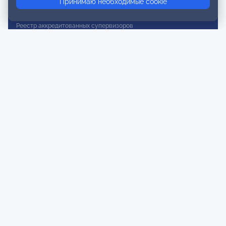
Принимаю необходимые cookie
Реестр действительных членов
Реестр аккредитованных супервизоров
Реестр СРО
Сертификация
Сертификация тренеров и преподавателей
Экспертиза и регистрация авторских продуктов
Мероприятия лиги
Календарь событий
Субботние конференции
Фотогалерея
Новости
Публикации