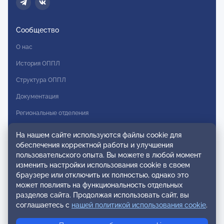
Сообщество
О нас
История ОППЛ
Структура ОППЛ
Документация
Региональные отделения
Комитеты
На нашем сайте используются файлы cookie для
обеспечения корректной работы и улучшения
Модальности
пользовательского опыта. Вы можете в любой момент
Вступление в ОППЛ
изменить настройки использования cookie в своем
браузере или отключить их полностью, однако это
Реестры
может повлиять на функциональность отдельных
разделов сайта. Продолжая использовать сайт, вы
Реестр наблюдательных членов
соглашаетесь с
нашей политикой использования cookie
.
Реестр консультативных членов