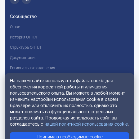
Сообщество
О нас
История ОППЛ
Структура ОППЛ
Документация
Региональные отделения
Комитеты
На нашем сайте используются файлы cookie для
обеспечения корректной работы и улучшения
Модальности
пользовательского опыта. Вы можете в любой момент
Вступление в ОППЛ
изменить настройки использования cookie в своем
браузере или отключить их полностью, однако это
Реестры
может повлиять на функциональность отдельных
разделов сайта. Продолжая использовать сайт, вы
Реестр наблюдательных членов
соглашаетесь с
нашей политикой использования cookie
.
Реестр консультативных членов
Принимаю необходимые cookie