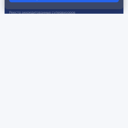
Реестр действительных членов
Реестр аккредитованных супервизоров
Реестр СРО
Сертификация
Сертификация тренеров и преподавателей
Экспертиза и регистрация авторских продуктов
Мероприятия лиги
Календарь событий
Субботние конференции
Фотогалерея
Новости
Публикации