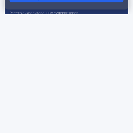
Реестр действительных членов
Реестр аккредитованных супервизоров
Реестр СРО
Сертификация
Сертификация тренеров и преподавателей
Экспертиза и регистрация авторских продуктов
Мероприятия лиги
Календарь событий
Субботние конференции
Фотогалерея
Новости
Публикации