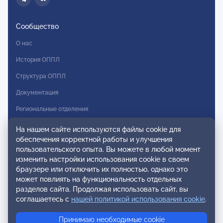
Сообщество
О нас
История ОППЛ
Структура ОППЛ
Документация
Региональные отделения
Комитеты
На нашем сайте используются файлы cookie для
обеспечения корректной работы и улучшения
Модальности
пользовательского опыта. Вы можете в любой момент
Вступление в ОППЛ
изменить настройки использования cookie в своем
браузере или отключить их полностью, однако это
Реестры
может повлиять на функциональность отдельных
разделов сайта. Продолжая использовать сайт, вы
Реестр наблюдательных членов
соглашаетесь с
нашей политикой использования cookie
.
Реестр консультативных членов
Принимаю необходимые cookie