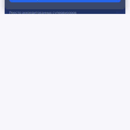
Реестр действительных членов
Реестр аккредитованных супервизоров
Реестр СРО
Сертификация
Сертификация тренеров и преподавателей
Экспертиза и регистрация авторских продуктов
Мероприятия лиги
Календарь событий
Субботние конференции
Фотогалерея
Новости
Публикации