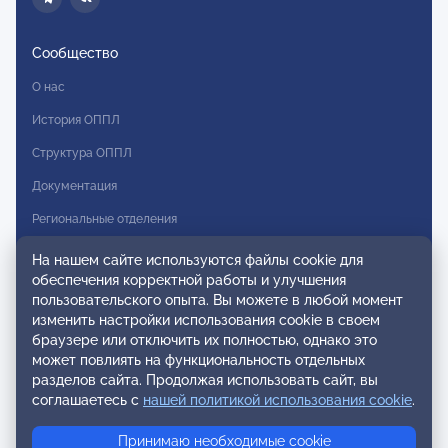
Сообщество
О нас
История ОППЛ
Структура ОППЛ
Документация
Региональные отделения
Комитеты
На нашем сайте используются файлы cookie для
обеспечения корректной работы и улучшения
Модальности
пользовательского опыта. Вы можете в любой момент
Вступление в ОППЛ
изменить настройки использования cookie в своем
браузере или отключить их полностью, однако это
Реестры
может повлиять на функциональность отдельных
разделов сайта. Продолжая использовать сайт, вы
Реестр наблюдательных членов
соглашаетесь с
нашей политикой использования cookie
.
Реестр консультативных членов
Принимаю необходимые cookie