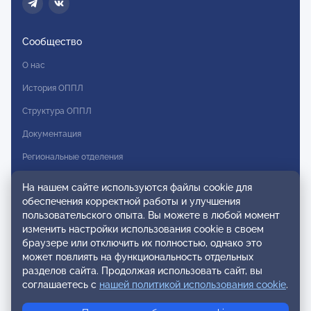
Сообщество
О нас
История ОППЛ
Структура ОППЛ
Документация
Региональные отделения
Комитеты
На нашем сайте используются файлы cookie для
обеспечения корректной работы и улучшения
Модальности
пользовательского опыта. Вы можете в любой момент
Вступление в ОППЛ
изменить настройки использования cookie в своем
браузере или отключить их полностью, однако это
Реестры
может повлиять на функциональность отдельных
разделов сайта. Продолжая использовать сайт, вы
Реестр наблюдательных членов
соглашаетесь с
нашей политикой использования cookie
.
Реестр консультативных членов