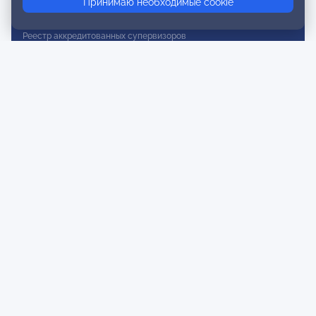
Принимаю необходимые cookie
Реестр действительных членов
Реестр аккредитованных супервизоров
Реестр СРО
Сертификация
Сертификация тренеров и преподавателей
Экспертиза и регистрация авторских продуктов
Мероприятия лиги
Календарь событий
Субботние конференции
Фотогалерея
Новости
Публикации