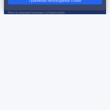
Принимаю необходимые cookie
Реестр действительных членов
Реестр аккредитованных супервизоров
Реестр СРО
Сертификация
Сертификация тренеров и преподавателей
Экспертиза и регистрация авторских продуктов
Мероприятия лиги
Календарь событий
Субботние конференции
Фотогалерея
Новости
Публикации