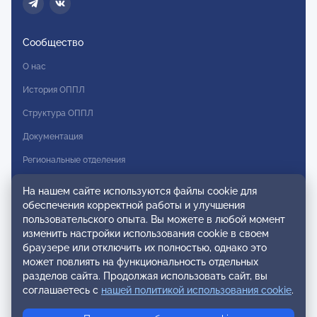
Сообщество
О нас
История ОППЛ
Структура ОППЛ
Документация
Региональные отделения
Комитеты
На нашем сайте используются файлы cookie для
обеспечения корректной работы и улучшения
Модальности
пользовательского опыта. Вы можете в любой момент
Вступление в ОППЛ
изменить настройки использования cookie в своем
браузере или отключить их полностью, однако это
Реестры
может повлиять на функциональность отдельных
разделов сайта. Продолжая использовать сайт, вы
Реестр наблюдательных членов
соглашаетесь с
нашей политикой использования cookie
.
Реестр консультативных членов