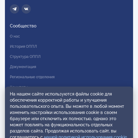
Сообщество
О нас
История ОППЛ
Структура ОППЛ
Документация
Региональные отделения
Комитеты
На нашем сайте используются файлы cookie для
Модальности
обеспечения корректной работы и улучшения
пользовательского опыта. Вы можете в любой момент
Вступление в ОППЛ
изменить настройки использования cookie в своем
браузере или отключить их полностью, однако это
Реестры
может повлиять на функциональность отдельных
разделов сайта. Продолжая использовать сайт, вы
Реестр наблюдательных членов
соглашаетесь с
нашей политикой использования cookie
.