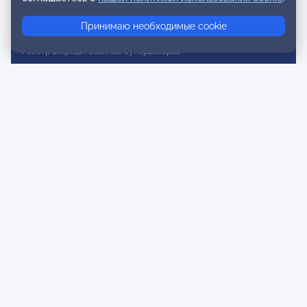
Реестр консультативных членов
Принимаю необходимые cookie
Реестр действительных членов
Реестр аккредитованных супервизоров
Реестр СРО
Сертификация
Сертификация тренеров и преподавателей
Экспертиза и регистрация авторских продуктов
Мероприятия лиги
Календарь событий
Субботние конференции
Фотогалерея
Новости
Публикации