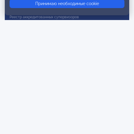
Принимаю необходимые cookie
Реестр действительных членов
Реестр аккредитованных супервизоров
Реестр СРО
Сертификация
Сертификация тренеров и преподавателей
Экспертиза и регистрация авторских продуктов
Мероприятия лиги
Календарь событий
Субботние конференции
Фотогалерея
Новости
Публикации