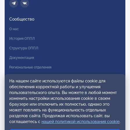
Сообщество
О нас
История ОППЛ
Структура ОППЛ
Документация
Региональные отделения
Комитеты
На нашем сайте используются файлы cookie для
Модальности
обеспечения корректной работы и улучшения
пользовательского опыта. Вы можете в любой момент
Вступление в ОППЛ
изменить настройки использования cookie в своем
браузере или отключить их полностью, однако это
Реестры
может повлиять на функциональность отдельных
разделов сайта. Продолжая использовать сайт, вы
Реестр наблюдательных членов
соглашаетесь с
нашей политикой использования cookie
.
Реестр консультативных членов