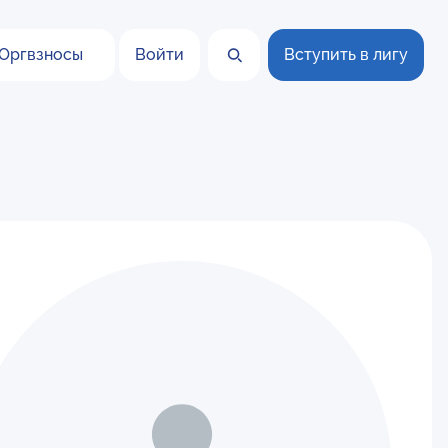
Оргвзносы
Войти
Вступить в лигу