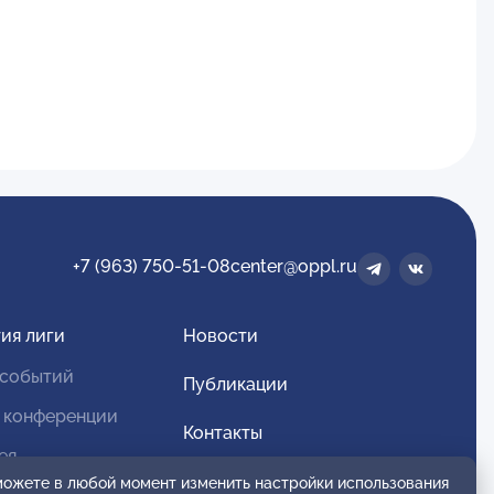
+7 (963) 750-51-08
center@oppl.ru
ия лиги
Новости
 событий
Публикации
 конференции
Контакты
ея
Для спонсоров и партнеров
 можете в любой момент изменить настройки использования