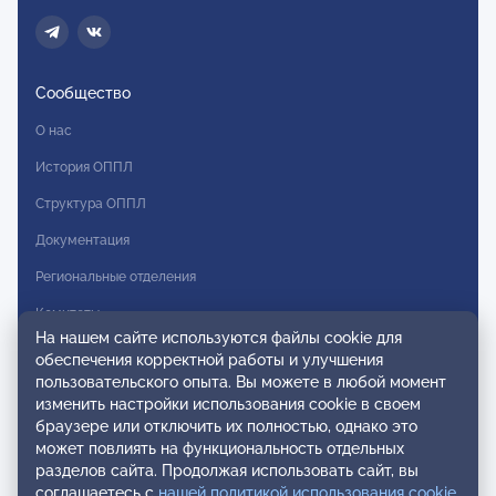
Сообщество
О нас
История ОППЛ
Структура ОППЛ
Документация
Региональные отделения
Комитеты
На нашем сайте используются файлы cookie для
Модальности
обеспечения корректной работы и улучшения
пользовательского опыта. Вы можете в любой момент
Вступление в ОППЛ
изменить настройки использования cookie в своем
браузере или отключить их полностью, однако это
Реестры
может повлиять на функциональность отдельных
разделов сайта. Продолжая использовать сайт, вы
Реестр наблюдательных членов
соглашаетесь с
нашей политикой использования cookie
.