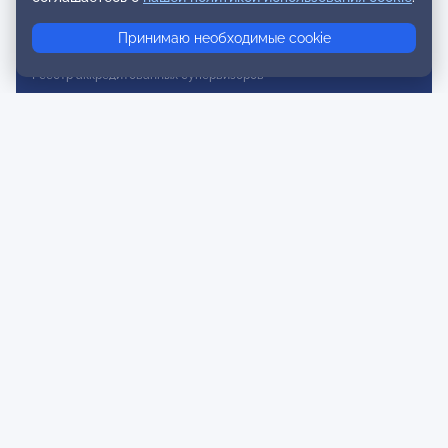
Реестр консультативных членов
Принимаю необходимые cookie
Реестр действительных членов
Реестр аккредитованных супервизоров
Реестр СРО
Сертификация
Сертификация тренеров и преподавателей
Экспертиза и регистрация авторских продуктов
Мероприятия лиги
Календарь событий
Субботние конференции
Фотогалерея
Новости
Публикации