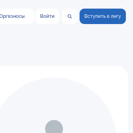
Оргвзносы
Войти
Вступить в лигу