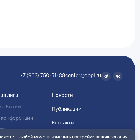
+7 (963) 750-51-08
center@oppl.ru
ия лиги
Новости
 событий
Публикации
 конференции
Контакты
ея
Для спонсоров и партнеров
 можете в любой момент изменить настройки использования