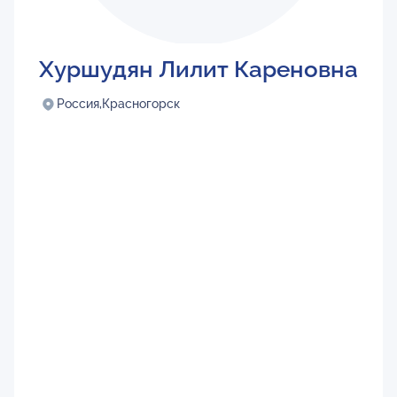
Хуршудян Лилит Кареновна
Россия,
Красногорск