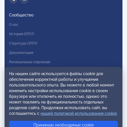
Сообщество
О нас
История ОППЛ
Структура ОППЛ
Документация
Региональные отделения
Комитеты
На нашем сайте используются файлы cookie для
обеспечения корректной работы и улучшения
Модальности
пользовательского опыта. Вы можете в любой момент
Вступление в ОППЛ
изменить настройки использования cookie в своем
браузере или отключить их полностью, однако это
Реестры
может повлиять на функциональность отдельных
разделов сайта. Продолжая использовать сайт, вы
Реестр наблюдательных членов
соглашаетесь с
нашей политикой использования cookie
.
Реестр консультативных членов
Принимаю необходимые cookie