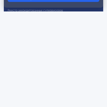
Реестр действительных членов
Реестр аккредитованных супервизоров
Реестр СРО
Сертификация
Сертификация тренеров и преподавателей
Экспертиза и регистрация авторских продуктов
Мероприятия лиги
Календарь событий
Субботние конференции
Фотогалерея
Новости
Публикации