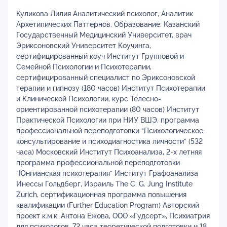
Куликова Лилия Аналитический психолог, Аналитик
Архетипических Паттернов. Образование: Казанский
Государственный Медицинский Университет, врач
Эриксоновский Университет Коучинга,
сертифицированный коуч Институт Групповой и
Семейной Психологии и Психотерапии,
сертифицированный специалист по Эриксоновской
терапии и гипнозу (180 часов) Институт Психотерапии
и Клинической Психологии, курс Телесно-
ориентированной психотерапии (80 часов) Институт
Практической Психологии при НИУ ВШЭ, программа
профессиональной переподготовки “Психологическое
консультирование и психодиагностика личности” (532
часа) Московский Институт Психоанализа, 2-х летняя
программа профессиональной переподготовки
“Юнгианская психотерапия” Институт Графоанализа
Инессы Гольдберг, Израиль The C. G. Jung Institute
Zurich, сертификационная программа повышения
квалификации (Further Education Program) Авторский
проект к.м.к. Антона Ежова, ООО «Гудсерт», Психиатрия
для психологов, 72 часа теоретической подготовки и 18