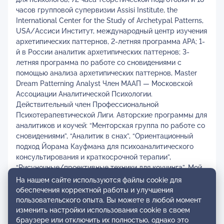
часов групповой супервизии Assisi Institute, the
International Center for the Study of Archetypal Patterns,
USA/Ассиси Институт, международный центр изучения
архетипических паттернов, 2-летняя программа APA; 1-
й в России аналитик архетипических паттернов; 3-
летняя программа по работе со сновидениями с
помощью анализа архетипических паттернов, Master
Dream Patterning Analyst Член МААП — Московской
Ассоциации Аналитической Психологии.
Действительный член Профессиональной
Психотерапевтической Лиги. Авторские программы для
аналитиков и коучей: “Менторская группа по работе со
сновидениями”, “Аналитик в снах”, “Ориентационный
подход Йорама Кауфмана для психоаналитического
консультирования и краткосрочной терапии”,
“Рисуночные/проективные техники для коучинга”. Мой
подход строится на Анализе Архетипических
На нашем сайте используются файлы cookie для
Паттернов, который помогает определить причины
обеспечения корректной работы и улучшения
повторяющихся негативных сценариев, бессознательно
пользовательского опыта. Вы можете в любой момент
управляющие жизнью человека и создающие
изменить настройки использования cookie в своем
браузере или отключить их полностью, однако это
множество проблем в личной и профессиональной