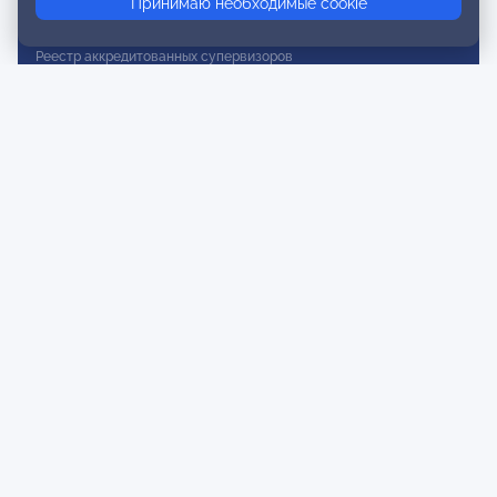
Принимаю необходимые cookie
Реестр действительных членов
Реестр аккредитованных супервизоров
Реестр СРО
Сертификация
Сертификация тренеров и преподавателей
Экспертиза и регистрация авторских продуктов
Мероприятия лиги
Календарь событий
Субботние конференции
Фотогалерея
Новости
Публикации