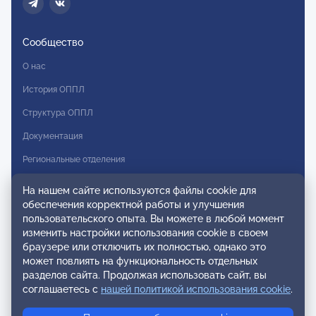
Сообщество
О нас
История ОППЛ
Структура ОППЛ
Документация
Региональные отделения
Комитеты
На нашем сайте используются файлы cookie для
обеспечения корректной работы и улучшения
Модальности
пользовательского опыта. Вы можете в любой момент
Вступление в ОППЛ
изменить настройки использования cookie в своем
браузере или отключить их полностью, однако это
Реестры
может повлиять на функциональность отдельных
разделов сайта. Продолжая использовать сайт, вы
Реестр наблюдательных членов
соглашаетесь с
нашей политикой использования cookie
.
Реестр консультативных членов