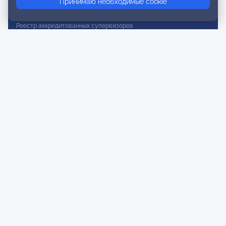
Принимаю необходимые cookie
Реестр действительных членов
Реестр аккредитованных супервизоров
Реестр СРО
Сертификация
Сертификация тренеров и преподавателей
Экспертиза и регистрация авторских продуктов
Мероприятия лиги
Календарь событий
Субботние конференции
Фотогалерея
Новости
Публикации