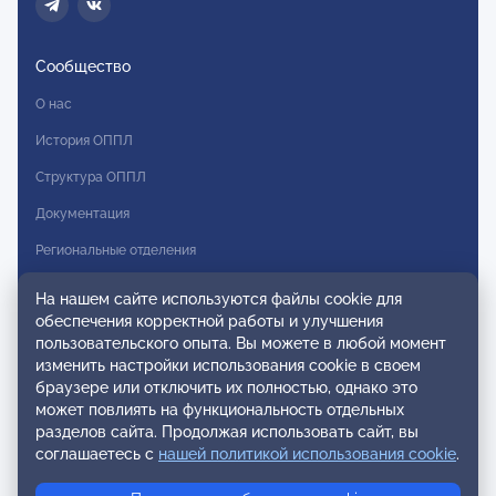
Сообщество
О нас
История ОППЛ
Структура ОППЛ
Документация
Региональные отделения
Комитеты
На нашем сайте используются файлы cookie для
обеспечения корректной работы и улучшения
Модальности
пользовательского опыта. Вы можете в любой момент
Вступление в ОППЛ
изменить настройки использования cookie в своем
браузере или отключить их полностью, однако это
Реестры
может повлиять на функциональность отдельных
разделов сайта. Продолжая использовать сайт, вы
Реестр наблюдательных членов
соглашаетесь с
нашей политикой использования cookie
.
Реестр консультативных членов