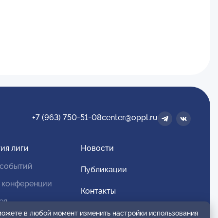
+7 (963) 750-51-08
center@oppl.ru
ия лиги
Новости
 событий
Публикации
 конференции
Контакты
ея
Для спонсоров и партнеров
 можете в любой момент изменить настройки использования