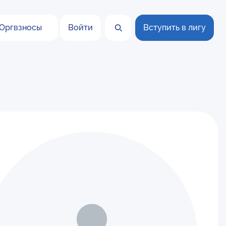
Оргвзносы
Войти
Вступить в лигу